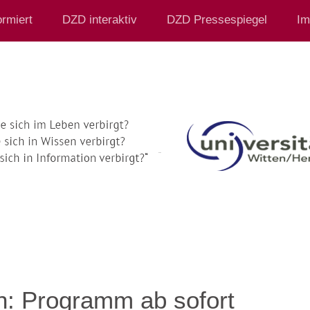
rmiert
DZD interaktiv
DZD Pressespiegel
Im
: Programm ab sofort