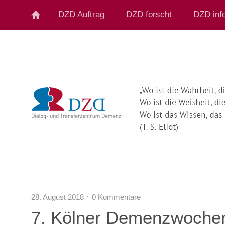
DZD Auftrag
DZD forscht
DZD info
28. August 2018
0 Kommentare
7. Kölner Demenzwochen