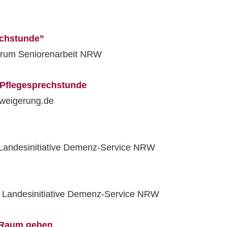
echstunde”
orum Seniorenarbeit NRW
 Pflegesprechstunde
rweigerung.de
 Landesinitiative Demenz-Service NRW
r Landesinitiative Demenz-Service NRW
n Raum geben