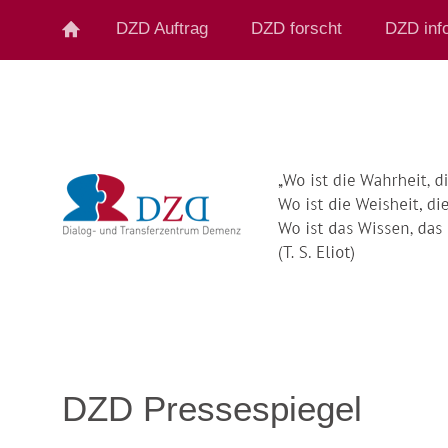
DZD Auftrag
DZD forscht
DZD info
DZD Pressespiegel