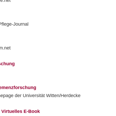
e.net
flege-Journal
m.net
rschung
 Demenzforschung
epage der Universität Witten/Herdecke
 Virtuelles E-Book