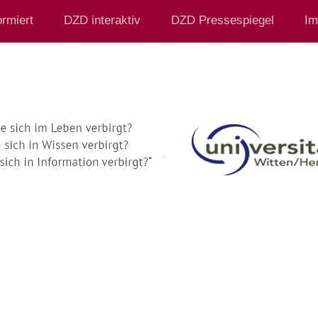
rmiert
DZD interaktiv
DZD Pressespiegel
Im