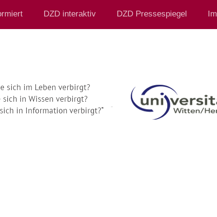
rmiert
DZD interaktiv
DZD Pressespiegel
Im