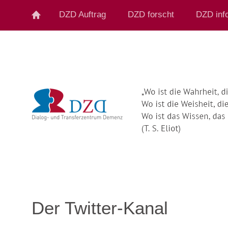
DZD Auftrag
DZD forscht
DZD info
Der Twitter-Kanal