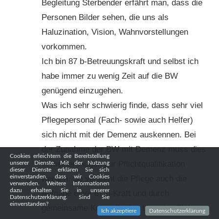
Begleitung Sterbender erfährt man, dass die
Personen Bilder sehen, die uns als
Haluzination, Vision, Wahnvorstellungen
vorkommen.
Ich bin 87 b-Betreuungskraft und selbst ich
habe immer zu wenig Zeit auf die BW
genügend einzugehen.
Was ich sehr schwierig finde, dass sehr viel
Pflegepersonal (Fach- sowie auch Helfer)
sich nicht mit der Demenz auskennen. Bei
der Zunahme der BW mit Demenz muss dies
Cookies erleichtern die Bereitstellung
in meinen Augen zur Pflichtqualifikation
unserer Dienste. Mit der Nutzung
dieser Dienste erklären Sie sich
einverstanden, dass wir Cookies
werden. So versteht die Pflege auch die
verwenden. Weitere Informationen
dazu erhalten Sie in unserer
Aufgabe einer 87 b-Kraft und durch
Datenschutzerklärung. Sind Sie
einverstanden?
gemeinsame Komunikation über den BW
Ich akzeptiere
Datenschutzerklärung