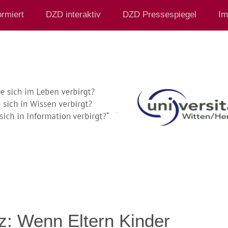
rmiert
DZD interaktiv
DZD Pressespiegel
Im
z: Wenn Eltern Kinder